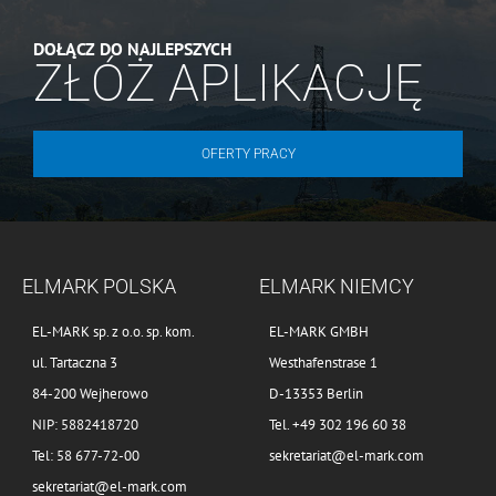
DOŁĄCZ DO NAJLEPSZYCH
ZŁÓŻ APLIKACJĘ
OFERTY PRACY
ELMARK POLSKA
ELMARK NIEMCY
EL-MARK sp. z o.o. sp. kom.
EL-MARK GMBH
ul. Tartaczna 3
Westhafenstrase 1
84-200 Wejherowo
D-13353 Berlin
NIP: 5882418720
Tel. +49 302 196 60 38
Tel: 58 677-72-00
sekretariat@el-mark.com
sekretariat@el-mark.com