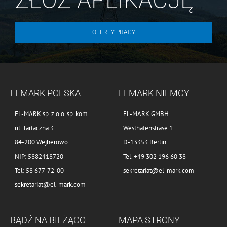
OFERTY PRACY
ELMARK POLSKA
ELMARK NIEMCY
EL-MARK sp. z o.o. sp. kom.
EL-MARK GMBH
ul. Tartaczna 3
Westhafenstrase 1
84-200 Wejherowo
D-13353 Berlin
NIP: 5882418720
Tel. +49 302 196 60 38
Tel: 58 677-72-00
sekretariat@el-mark.com
sekretariat@el-mark.com
BĄDŹ NA BIEŻĄCO
MAPA STRONY