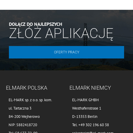
DOŁĄCZ DO NAJLEPSZYCH
ZŁÓŻ APLIKACJĘ
OFERTY PRACY
ELMARK POLSKA
ELMARK NIEMCY
EL-MARK sp. z o.o. sp. kom.
EL-MARK GMBH
ul. Tartaczna 3
Westhafenstrase 1
84-200 Wejherowo
D-13353 Berlin
NIP: 5882418720
Tel. +49 302 196 60 38