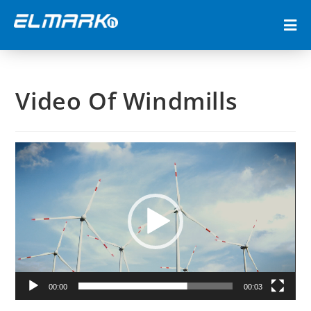
Video Of Windmills
Odtwarzacz
video
00:00
00:03