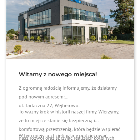
Witamy z nowego miejsca!
Z ogromną radością informujemy, że działamy
pod nowym adresem:
ul. Tartaczna 22, Wejherowo.
To ważny krok w historii naszej firmy. Wierzymy,
że to miejsce stanie się bezpieczną i
komfortową przestrzenią, która będzie wspierać
W tym miejscu chcielibyśmy podziękować
nasz rozwój oraz sprzyjać realizacji kolejnych