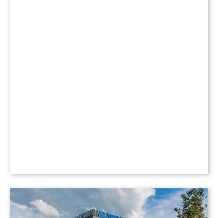
transportujące kabel w rurociągach. Takie
rozwiązanie znacząco redukuje ryzyko
uszkodzeń kabli, jakie często pojawiają się przy
tradycyjnych metodach instalacji, jednocześnie
zwiększając bezpieczeństwo i niezawodność
eksploatacji całego systemu. WATUCAB podnosi
też efektywność prac i minimalizuje wpływ na
otoczenie.
Nasz zespół przeszedł odpowiednie szkolenia z
obsługi systemu i jest gotowy do realizacji
kolejnych projektów z zastosowaniem tej
technologii.