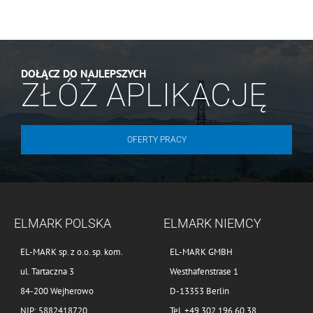
oraz studiu projektowemu Kiecz, firmie Instalert
– systemy alarmowe, Brukmar – roboty ziemne
i kostka brukowa oraz wszystkim pozostałym
DOŁĄCZ DO NAJLEPSZYCH
osobom, dzięki którym powstała nowoczesna i
ZŁÓŻ APLIKACJĘ
funkcjonalna przestrzeń, odpowiadająca
naszym potrzebom.
OFERTY PRACY
ELMARK POLSKA
ELMARK NIEMCY
EL-MARK sp. z o.o. sp. kom.
EL-MARK GMBH
ul. Tartaczna 3
Westhafenstrase 1
84-200 Wejherowo
D-13353 Berlin
NIP: 5882418720
Tel. +49 302 196 60 38