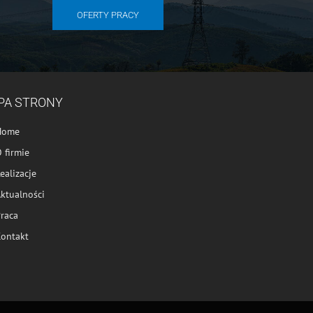
OFERTY PRACY
PA STRONY
Home
 firmie
ealizacje
ktualności
raca
ontakt