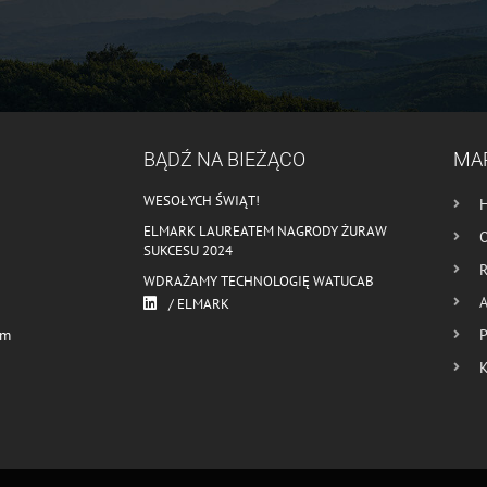
BĄDŹ NA BIEŻĄCO
MA
WESOŁYCH ŚWIĄT!
ELMARK LAUREATEM NAGRODY ŻURAW
O
SUKCESU 2024
R
WDRAŻAMY TECHNOLOGIĘ WATUCAB
A
/ ELMARK
om
P
K