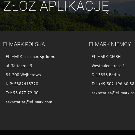
ZŁÓŻ APLIKACJĘ
ELMARK POLSKA
ELMARK NIEMCY
EL-MARK sp. z o.o. sp. kom.
EL-MARK GMBH
ul. Tartaczna 3
Westhafenstrase 1
84-200 Wejherowo
D-13353 Berlin
NIP: 5882418720
Tel. +49 302 196 60 38
Tel: 58 677-72-00
sekretariat@el-mark.c
sekretariat@el-mark.com