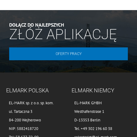
DOŁĄCZ DO NAJLEPSZYCH
ZŁÓŻ APLIKACJĘ
OFERTY PRACY
ELMARK POLSKA
ELMARK NIEMCY
EL-MARK sp. z o.o. sp. kom.
EL-MARK GMBH
ul. Tartaczna 3
Westhafenstrase 1
84-200 Wejherowo
D-13353 Berlin
NIP: 5882418720
Tel. +49 302 196 60 38