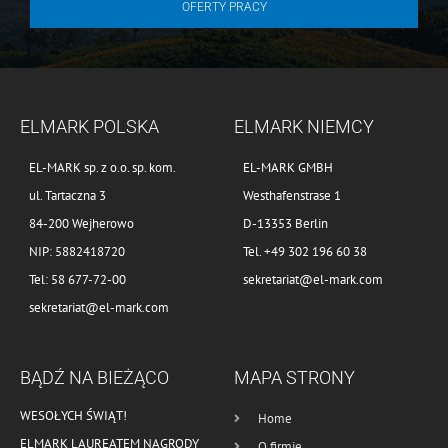
OFERTY PRACY
ELMARK POLSKA
ELMARK NIEMCY
EL-MARK sp. z o.o. sp. kom.
EL-MARK GMBH
ul. Tartaczna 3
Westhafenstrase 1
84-200 Wejherowo
D-13353 Berlin
NIP: 5882418720
Tel. +49 302 196 60 38
Tel: 58 677-72-00
sekretariat@el-mark.com
sekretariat@el-mark.com
BĄDŹ NA BIEŻĄCO
MAPA STRONY
WESOŁYCH ŚWIĄT!
Home
ELMARK LAUREATEM NAGRODY
O firmie