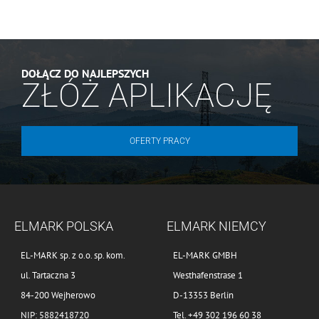
DOŁĄCZ DO NAJLEPSZYCH
ZŁÓŻ APLIKACJĘ
OFERTY PRACY
ELMARK POLSKA
ELMARK NIEMCY
EL-MARK sp. z o.o. sp. kom.
EL-MARK GMBH
ul. Tartaczna 3
Westhafenstrase 1
84-200 Wejherowo
D-13353 Berlin
NIP: 5882418720
Tel. +49 302 196 60 38