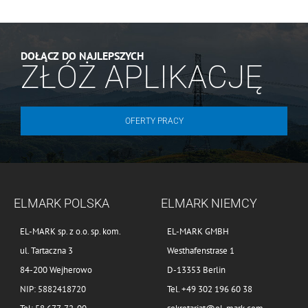
DOŁĄCZ DO NAJLEPSZYCH
ZŁÓŻ APLIKACJĘ
OFERTY PRACY
ELMARK POLSKA
ELMARK NIEMCY
EL-MARK sp. z o.o. sp. kom.
EL-MARK GMBH
ul. Tartaczna 3
Westhafenstrase 1
84-200 Wejherowo
D-13353 Berlin
NIP: 5882418720
Tel. +49 302 196 60 38