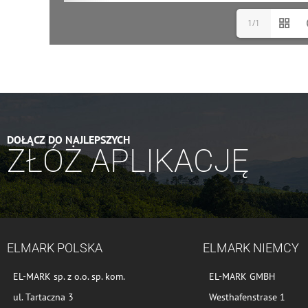
1/1
DOŁĄCZ DO NAJLEPSZYCH
ZŁÓŻ APLIKACJĘ
ELMARK POLSKA
ELMARK NIEMCY
EL-MARK sp. z o.o. sp. kom.
EL-MARK GMBH
ul. Tartaczna 3
Westhafenstrase 1