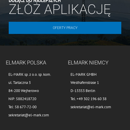
DOŁĄCZ DO NAJLEPSZYCH
ZŁÓŻ APLIKACJĘ
OFERTY PRACY
ELMARK POLSKA
ELMARK NIEMCY
EL-MARK sp. z o.o. sp. kom.
EL-MARK GMBH
ul. Tartaczna 3
Westhafenstrase 1
84-200 Wejherowo
D-13353 Berlin
NIP: 5882418720
Tel. +49 302 196 60 38
Tel: 58 677-72-00
sekretariat@el-mark.com
sekretariat@el-mark.com