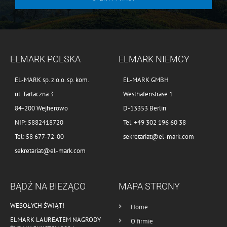
ELMARK POLSKA
ELMARK NIEMCY
EL-MARK sp. z o.o. sp. kom.
EL-MARK GMBH
ul. Tartaczna 3
Westhafenstrase 1
84-200 Wejherowo
D-13353 Berlin
NIP: 5882418720
Tel. +49 302 196 60 38
Tel: 58 677-72-00
sekretariat@el-mark.com
sekretariat@el-mark.com
BĄDŹ NA BIEŻĄCO
MAPA STRONY
WESOŁYCH ŚWIĄT!
Home
ELMARK LAUREATEM NAGRODY
O firmie