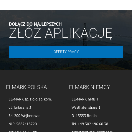
DOŁĄCZ DO NAJLEPSZYCH
ZŁÓŻ APLIKACJĘ
OFERTY PRACY
ELMARK POLSKA
ELMARK NIEMCY
EL-MARK sp. z o.o. sp. kom.
EL-MARK GMBH
ul. Tartaczna 3
Westhafenstrase 1
84-200 Wejherowo
D-13353 Berlin
NIP: 5882418720
Tel. +49 302 196 60 38