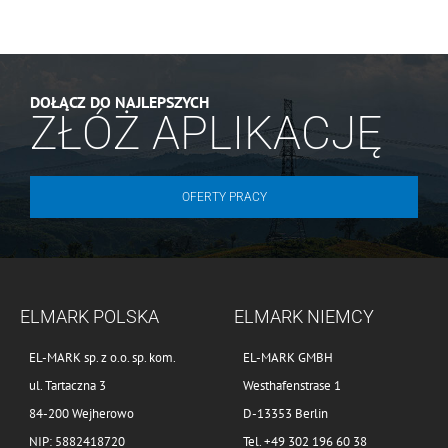
DOŁĄCZ DO NAJLEPSZYCH
ZŁÓŻ APLIKACJĘ
OFERTY PRACY
ELMARK POLSKA
ELMARK NIEMCY
EL-MARK sp. z o.o. sp. kom.
EL-MARK GMBH
ul. Tartaczna 3
Westhafenstrase 1
84-200 Wejherowo
D-13353 Berlin
NIP: 5882418720
Tel. +49 302 196 60 38