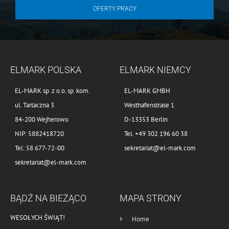
OFERTY PRACY
ELMARK POLSKA
ELMARK NIEMCY
EL-MARK sp. z o.o. sp. kom.
EL-MARK GMBH
ul. Tartaczna 3
Westhafenstrase 1
84-200 Wejherowo
D-13353 Berlin
NIP: 5882418720
Tel. +49 302 196 60 38
Tel: 58 677-72-00
sekretariat@el-mark.com
sekretariat@el-mark.com
BĄDŹ NA BIEŻĄCO
MAPA STRONY
WESOŁYCH ŚWIĄT!
Home